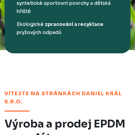
syntetické sportovní povrchy a dětská
hřiště
Ekologické
zpracování a recyklace
pryžových odpadů
VÍTEJTE NA STRÁNKÁCH DANIEL KRÁL
S.R.O.
Výroba a prodej EPDM